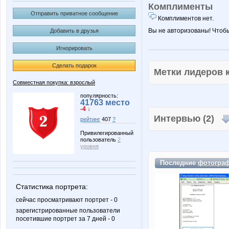
Комплименты
Отправить приватное сообщение
Комплиментов нет.
Вы не авторизованы! Чтоб
Добавить в друзья
Игнорировать
Сделать подарок
Метки лидеров
Совместная покупка: взрослый
популярность:
41763 место
-4 ↓
Интервью (2)
рейтинг
407
?
Привилегированный
пользователь
2
уровня
Последние
фотогра
Статистика портрета:
сейчас просматривают портрет - 0
зарегистрированные пользователи
посетившие портрет за 7 дней - 0